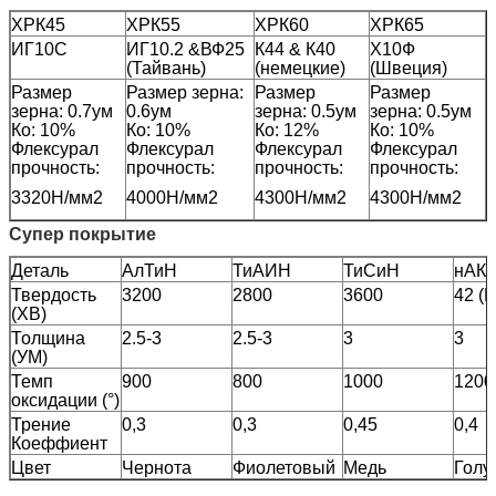
ХРК45
ХРК55
ХРК60
ХРК65
ИГ10С
ИГ10.2 &ВФ25
К44 & К40
Х10Ф
(Тайвань)
(немецкие)
(Швеция)
Размер
Размер зерна:
Размер
Размер
зерна: 0.7ум
0.6ум
зерна: 0.5ум
зерна: 0.5ум
Ко: 10%
Ко: 10%
Ко: 12%
Ко: 10%
Флексурал
Флексурал
Флексурал
Флексурал
прочность:
прочность:
прочность:
прочность:
3320Н/мм2
4000Н/мм2
4300Н/мм2
4300Н/мм2
Супер покрытие
Деталь
АлТиН
ТиАИН
ТиСиН
нАКо
Твердость
3200
2800
3600
42 (
(ХВ)
Толщина
2.5-3
2.5-3
3
3
(УМ)
Темп
900
800
1000
1200
оксидации (°)
Трение
0,3
0,3
0,45
0,4
Коеффиент
Цвет
Чернота
Фиолетовый
Медь
Голу