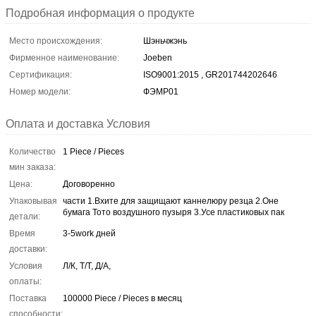
Подробная информация о продукте
Место происхождения:
Шэньчжэнь
Фирменное наименование:
Joeben
Сертификация:
ISO9001:2015 , GR201744202646
Номер модели:
ФЭМР01
Оплата и доставка Условия
Количество
1 Piece / Pieces
мин заказа:
Цена:
Договоренно
Упаковывая
части 1.Вхите для защищают каннелюру резца 2.Оне
бумага Тото воздушного пузыря 3.Усе пластиковых пак
детали:
Время
3-5work дней
доставки:
Условия
Л/К, Т/Т, Д/А,
оплаты:
Поставка
100000 Piece / Pieces в месяц
способности: