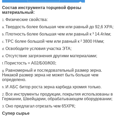
Состав инструмента торцевой фрезы
материальный:
Физические свойства:
1.
Твердость более большая чем или равный до 92,6 ХРА;
a.
Плотность более большая чем или равный к ³ 14.4г/км;
b.
ТРС более большой чем или равный к ² 3800 Н/мм;
c.
Освободите условия участка ЭТА;
d.
Отсутствие загрязнения другими материалами;
e.
Пористость = А02/Б00/К00;
f.
Равномерный и последовательный размер зерна.
g.
Никакой размер зерна не может быть больше чем
определено.
И АБС битор роста зерна карбида хромия только.
h.
Все инструменты продукции, покрытия использованы в
2.
Германии, Швейцарии, обрабатывающем оборудовании;
Оно предлагал отрезать чем 65ХРК;
3.
Супер сырье