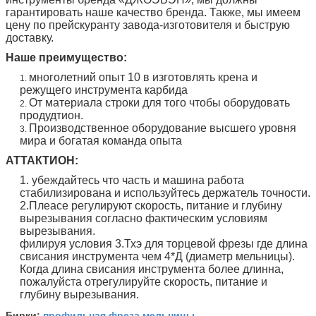
гарантировать наше качество бренда. Также, мы имеем
цену по прейскуранту завода-изготовителя и быструю
доставку.
Наше преимущество:
многолетний опыт 10 в изготовлять крена и
1.
режущего инструмента карбида
От материала строки для того чтобы оборудовать
2.
продудтион.
Производственное оборудование высшего уровня
3.
мира и богатая команда опыта
АТТАКТИОН:
1. убеждайтесь что часть и машина работа
стабилизирована и используйтесь держатель точности.
2.Плеасе регулируют скорость, питание и глубину
вырезывания согласно фактическим условиям
вырезывания.
филируя условия 3.Тхэ для торцевой фрезы где длина
свисания инструмента чем 4*Д (диаметр мельницы).
Когда длина свисания инструмента более длинна,
пожалуйста отрегулируйте скорость, питание и
глубину вырезывания.
профильная фреза мельницы
Бирки:
,