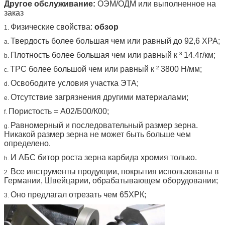
Другое обслуживание:
ОЭМ/ОДМ или выполненное на
заказ
Физические свойства:
обзор
1.
Твердость более большая чем или равный до 92,6 ХРА;
a.
Плотность более большая чем или равный к ³ 14.4г/км;
b.
ТРС более большой чем или равный к ² 3800 Н/мм;
c.
Освободите условия участка ЭТА;
d.
Отсутствие загрязнения другими материалами;
e.
Пористость = А02/Б00/К00;
f.
Равномерный и последовательный размер зерна.
g.
Никакой размер зерна не может быть больше чем
определено.
И АБС битор роста зерна карбида хромия только.
h.
Все инструменты продукции, покрытия использованы в
2.
Германии, Швейцарии, обрабатывающем оборудовании;
Оно предлагал отрезать чем 65ХРК;
3.