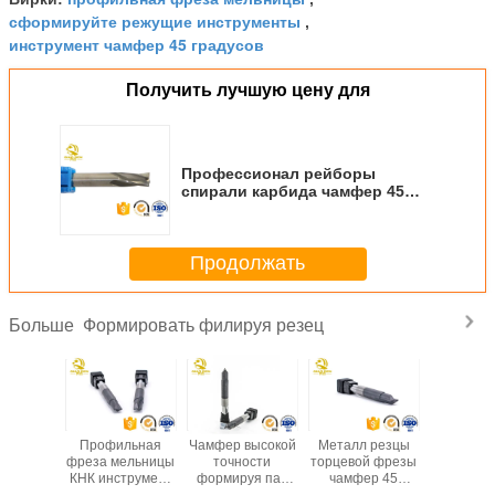
сформируйте режущие инструменты
,
инструмент чамфер 45 градусов
Получить лучшую цену для
Профессионал рейборы
спирали карбида чамфер 45
градусов подгонянные
торцевой фрезой
Продолжать
Формировать филируя резец
Больше
сионал
Профильная
Чамфер высокой
Металл резцы
Скаши
уя паз
фреза мельницы
точности
торцевой фрезы
квадра
умента
КНК инструмент
формируя паз
чамфер 45
формируя
 45 Кнк
резца чамфер
вырезывания
градусов
ригиднос