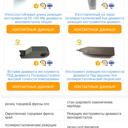
Износоустойчивая длина режущих
Изготовленный на заказ
инструментов 50-100 Мм диаманта
поликристаллический Кнк диаманта
монокристалла общая
режущих инструментов диаманта
филируя аттестацию СГС
контактные данные
контактные данные
Вставки диаманта инструмента
Инструмент режущих инструментов
ПКД диаманта Полыкрысталине
диаманта Пкд машины Кнк
высокой точности поворачивая
поликристаллический Индексабле
поворачивая
контактные данные
контактные данные
стан шарового наконечника
резец торцевой фрезы cnc
карбида
Округленная торцевая фреза
Режущие инструменты диаманта
края
монокристалла
поликристаллические режущие
резец pcd филируя