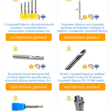
3 торцевой фрезы филировальной
Торцевые фрезы носа шарика
машины торцевой фрезы
карбида вольфрама твердые/3
каннелюры алюминиевых на
рифлят алюминий торцевой фрезы
деревянное длинное время пользы
контактные данные
контактные данные
Высокопрочный метрический
Резец торцевой фрезы чамфер
угловой округляя дизайн винта
высокой точности 45 длина
торцевой фрезы каннелюры Хсс 4
торцевой фрезы 50-10 Мм чамфер
торцевой фрезы
степени общая
контактные данные
контактные данные