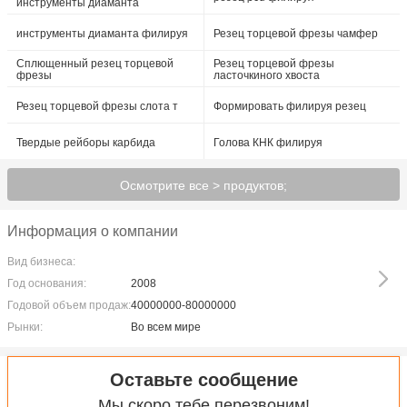
инструменты диаманта
инструменты диаманта филируя
Резец торцевой фрезы чамфер
Сплющенный резец торцевой
Резец торцевой фрезы
фрезы
ласточкиного хвоста
Резец торцевой фрезы слота т
Формировать филируя резец
Твердые рейборы карбида
Голова КНК филируя
Осмотрите все > продуктов;
Информация о компании
Вид бизнеса:
Год основания:
2008
Годовой объем продаж:
40000000-80000000
Рынки:
Во всем мире
Оставьте сообщение
Мы скоро тебе перезвоним!