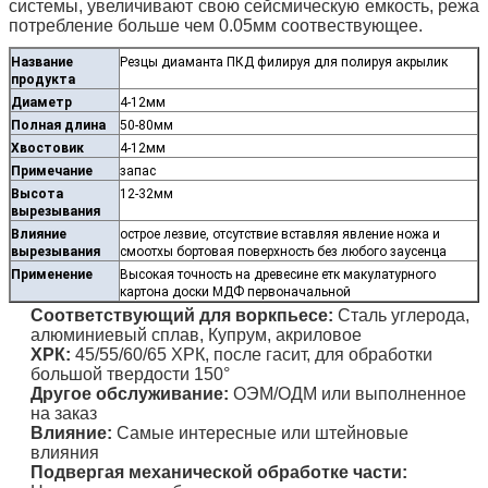
системы, увеличивают свою сейсмическую емкость, режа
потребление больше чем 0.05мм соотвествующее.
Название
Резцы диаманта ПКД филируя для полируя акрылик
продукта
Диаметр
4-12мм
Полная длина
50-80мм
Хвостовик
4-12мм
Примечание
запас
Высота
12-32мм
вырезывания
Влияние
острое лезвие, отсутствие вставляя явление ножа и
вырезывания
смоотхы бортовая поверхность без любого заусенца
Применение
Высокая точность на древесине етк макулатурного
картона доски МДФ первоначальной
Соответствующий для
воркпьесе
:
Сталь углерода,
алюминиевый сплав, Купрум, акриловое
ХРК:
45/55/60/65 ХРК,
после гасит, для обработки
большой твердости 150°
Другое обслуживание:
ОЭМ/ОДМ или выполненное
на заказ
Влияние:
Самые интересные или штейновые
влияния
Подвергая механической обработке части: