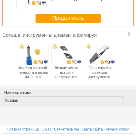
филируя высокая оборудует
диаметр 4-12 Mm
Продолжать
инструменты диаманта филируя
Больше
сталлине
Карбид высокой
Лезвие диеза
Срок службы
Процес
ущие
точности и резец
вставок
режущих
инстру
ументы
Д4-20 ММ
инструментов
инструментов
зава
еского
диаманта
высокоскоростного
подсказки
одиноч
режущих
тоолинг
диаманта
диаманта
Крис
ментов
диаманта
филируя
инструментов
инструм
Измените язык
анта
филируя
наклоненное
естественного
естеств
диамантом
диаманта
диама
Russian
поворачивая
поворачивая
фили
длинный
повора
Главная страница
|
О нас
|
Свяжитесь мы
|
Карта сайта
|
Privacy Policy