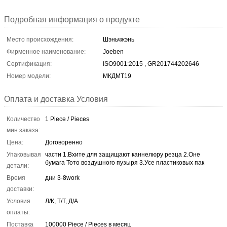
Подробная информация о продукте
Место происхождения:
Шэньчжэнь
Фирменное наименование:
Joeben
Сертификация:
ISO9001:2015 , GR201744202646
Номер модели:
МКДМТ19
Оплата и доставка Условия
Количество
1 Piece / Pieces
мин заказа:
Цена:
Договоренно
Упаковывая
части 1.Вхите для защищают каннелюру резца 2.Оне
бумага Тото воздушного пузыря 3.Усе пластиковых пак
детали:
Время
дни 3-8work
доставки:
Условия
Л/К, Т/Т, Д/А
оплаты:
Поставка
100000 Piece / Pieces в месяц