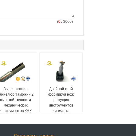
(
0
/ 3000)
Вырезывание
Двойной край
аннелюр таможни 2
формируя нож
высокой точности
режущих
механических
инструментов
инструментов КНК
диаманта
диаманта общее
Полыкрысталине
высокоскоростное
обрабатывая
раковину мобильного
телефона
Отправить запрос