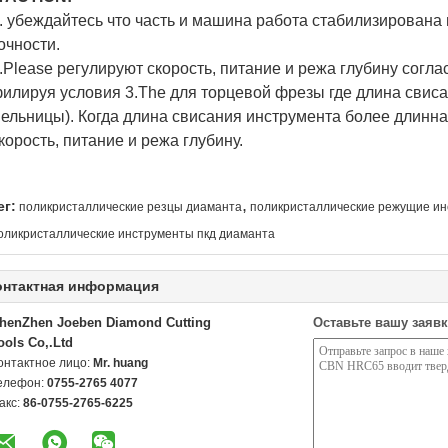
. убеждайтесь что часть и машина работа стабилизирована
очности.
.Please регулируют скорость, питание и режа глубину согл
илируя условия 3.The для торцевой фрезы где длина свиса
ельницы). Когда длина свисания инструмента более длинна
корость, питание и режа глубину.
,
ег:
поликристаллические резцы диаманта
поликристаллические режущие и
оликристаллические инструменты пкд диаманта
онтактная информация
henZhen Joeben Diamond Cutting
Оставьте вашу заявк
ools Co,.Ltd
онтактное лицо:
Mr. huang
елефон:
0755-2765 4077
акс:
86-0755-2765-6225