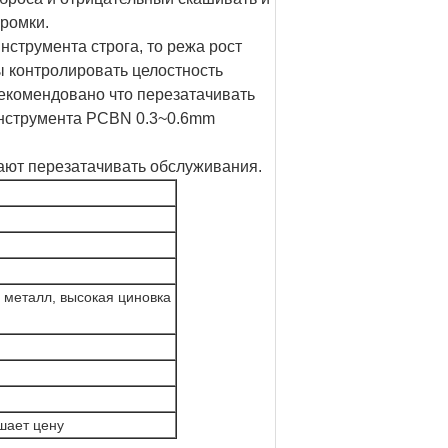
кромки.
нструмента строга, то режа рост
ы контролировать целостность
екомендовано что перезатачивать
инструмента PCBN 0.3~0.6mm
ают перезатачивать обслуживания.
й металл, высокая циновка
шает цену