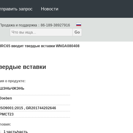
тправить запрос
Новости
Продажа и поддержка：
86-189-38927916
Go
HRC65 вводит твердые вставки WNGA080408
вердые вставки
я о продукте:
ШЭНЬЧЖЭНЬ
Joeben
ISO9001:2015 , GR201744202646
PMCT23
ловия:
:
1 часть/часть