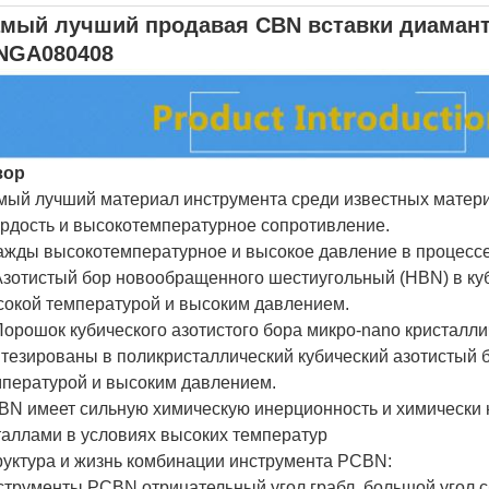
мый лучший продавая CBN вставки диаманта
NGA080408
зор
мый лучший материал инструмента среди известных матер
рдость и высокотемпературное сопротивление.
ажды высокотемпературное и высокое давление в процесс
Азотистый бор новообращенного шестиугольный (HBN) в ку
сокой температурой и высоким давлением.
Порошок кубического азотистого бора микро-nano кристалл
тезированы в поликристаллический кубический азотистый 
мпературой и высоким давлением.
BN имеет сильную химическую инерционность и химически 
аллами в условиях высоких температур
руктура и жизнь комбинации инструмента PCBN:
трументы PCBN отрицательный угол грабл, большой угол с