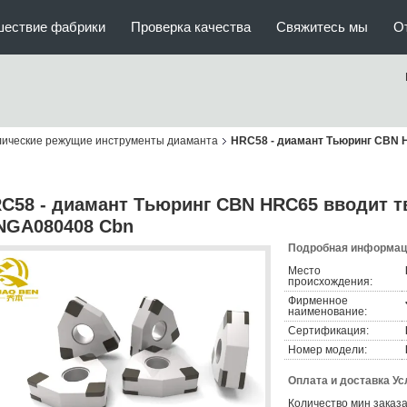
шествие фабрики
Проверка качества
Свяжитесь мы
О
лические режущие инструменты диаманта
HRC58 - диамант Тьюринг CBN 
C58 - диамант Тьюринг CBN HRC65 вводит т
GA080408 Cbn
Подробная информаци
Место
происхождения:
Фирменное
наименование:
Сертификация:
Номер модели:
Оплата и доставка Ус
Количество мин заказа