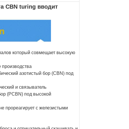
 CBN turing вводит
иалов который совмещает высокую
е производства
бический азотистый бор (CBN) под
ический и связыватель
бор (PCBN) под высокой
не прореагирует с железистыми
броса и отрицательный скашивать и