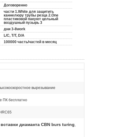
Договоренно
части 1.White для защитить
каннелюру трубы резца 2.One
пластиковой пакуют цельный
воздушный пузырь 3
дни 3-8work
L/C, T/T, D/A
:
100000 часть/частей в месяц
ысокоскоростное вырезывание
е ПК бесплатно
HRC65
вставки диаманта CBN burs turing
,