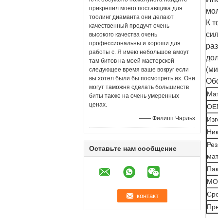
прикрепил моего поставщика для
мол
тоолинг диаманта они делают
К т
качественный продучт очень
сил
высокого качества очень
профессиональны и хороши для
раз
работы с. Я имею небольшое амоут
дол
там битов на моей мастерской
(м
следующее время ваше вокруг если
вы хотел были бы посмотреть их. Они
Об
могут таможня сделать большинств
Ма
биты также на очень умеренных
ценах.
OE
—— Филипп Чарльз
Изг
Ник
Рез
Оставьте нам сообщение
ма
Пак
MO
Сро
Пр