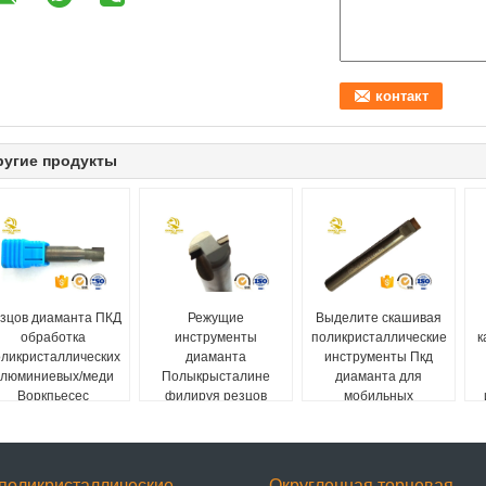
ругие продукты
зцов диаманта ПКД
Режущие
Выделите скашивая
обработка
инструменты
поликристаллические
к
оликристаллических
диаманта
инструменты Пкд
люминиевых/меди
Полыкрысталине
диаманта для
Воркпьесес
филируя резцов
мобильных
изготовленная на
обрабатывая
телефонов/ноутбуков
заказ
различный не
железистый металл
поликристаллические
Округленная торцевая