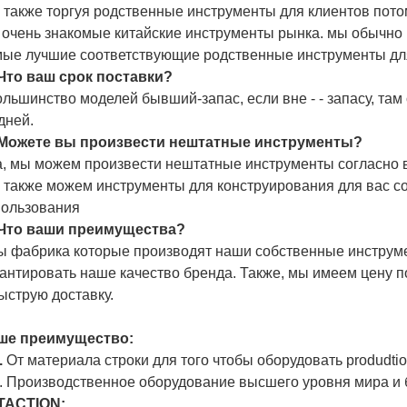
также торгуя родственные инструменты для клиентов потом
 очень знакомые китайские инструменты рынка. мы обычно
мые лучшие соответствующие родственные инструменты для
 Что ваш срок поставки?
ольшинство моделей бывший-запас, если вне - - запасу, там
дней.
 Можете вы произвести нештатные инструменты?
а, мы можем произвести нештатные инструменты согласно 
 также можем инструменты для конструирования для вас с
пользования
 Что ваши преимущества?
Мы фабрика которые производят наши собственные инструм
антировать наше качество бренда. Также, мы имеем цену п
ыструю доставку.
ше преимущество:
.
От материала строки для того чтобы оборудовать produdtio
. Производственное оборудование высшего уровня мира и 
TACTION: