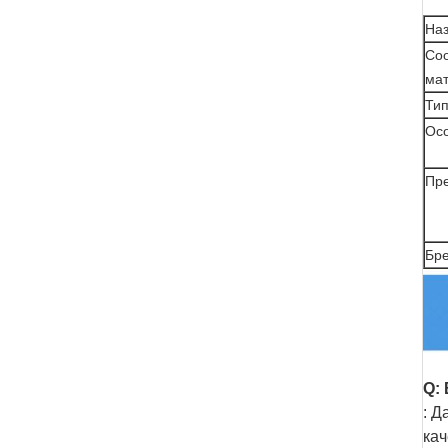
Наз
Со
ма
Ти
Ос
Пр
Бр
Q:
: Д
кач