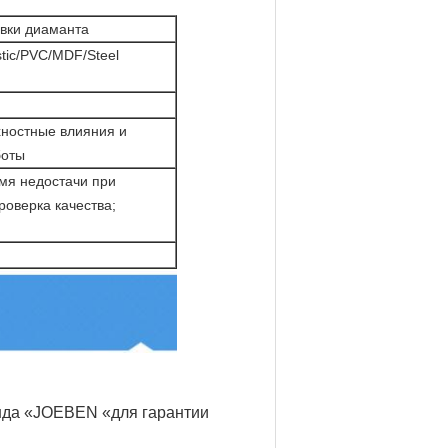
вки диаманта
tic/PVC/MDF/Steel
хностные влияния и
боты
мя недостачи при
роверка качества;
нда «JOEBEN
«для гарантии