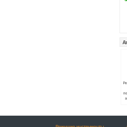
Д
Ре
п
а
Режущие инструменты