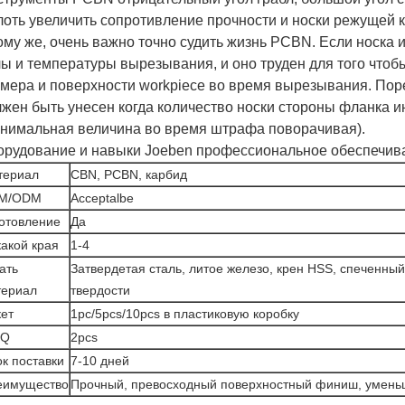
оть увеличить сопротивление прочности и носки режущей 
ому же, очень важно точно судить жизнь PCBN. Если носка и
ы и температуры вырезывания, и оно труден для того чтоб
мера и поверхности workpiece во время вырезывания. Пор
жен быть унесен когда количество носки стороны фланка 
инимальная величина во время штрафа поворачивая).
орудование и навыки Joeben профессиональное обеспечив
териал
CBN, PCBN, карбид
M/ODM
Acceptalbe
отовление
Да
акой края
1-4
ать
Затвердетая сталь, литое железо, крен HSS, спеченны
териал
твердости
ет
1pc/5pcs/10pcs в пластиковую коробку
Q
2pcs
к поставки
7-10 дней
еимущество
Прочный, превосходный поверхностный финиш, умень