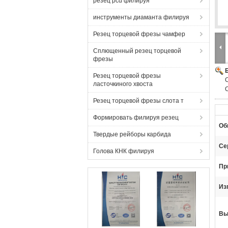
резец pcd филируя
инструменты диаманта филируя
Резец торцевой фрезы чамфер
Сплющенный резец торцевой
фрезы
Резец торцевой фрезы
ласточкиного хвоста
Резец торцевой фрезы слота т
Формировать филируя резец
Об
Твердые рейборы карбида
Се
Голова КНК филируя
Пр
Из
Вы