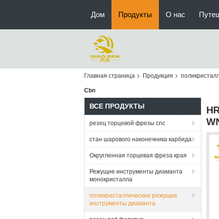
Дом
Продукты
О нас
Путе
Главная страница
Продукция
поликристал
Cbn
ВСЕ ПРОДУКТЫ
HR
WN
резец торцевой фрезы cnc
стан шарового наконечника карбида
Округленная торцевая фреза края
Режущие инструменты диаманта
монокристалла
поликристаллические режущие
инструменты диаманта