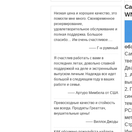
Са
Низкая цена и хорошее качество, это
W
помогли мне много. Своевременное
резервирование,
удовлетворительное обслуживание и
полная поддержка. Большое
спасибо… Им очень счастливое….
об
—— Г-н румяный
Са
Я счастлив работать с вами в
тве
последних летах, довольно славной
Дв
поддержкой на деле и экстренныйым
выпуском личным. Надежда все идет
1. 
большой в следующем году в ваших
вы
работе и семье.
2. 
—— Артуро Мимбела от США
син
Превосходные качество и стойкость
те
как всегда. Продукты Греаттач,
PC
внушительные цены!
мет
—— Виллок Джоды
Ст
Инс
КАК обсужено пожалуйста найдите