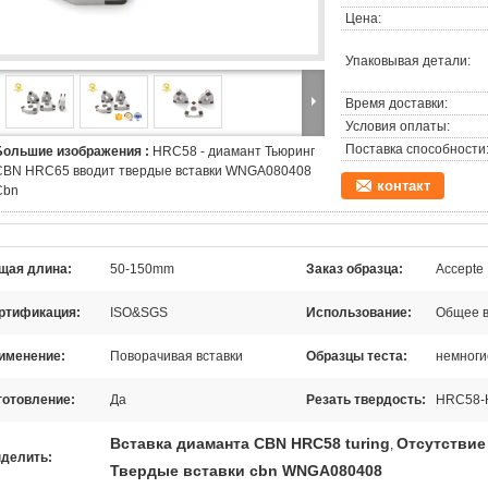
Цена:
Упаковывая детали:
Время доставки:
Условия оплаты:
Поставка способности
Большие изображения :
HRC58 - диамант Тьюринг
CBN HRC65 вводит твердые вставки WNGA080408
контакт
Cbn
щая длина:
50-150mm
Заказ образца:
Accepte
ртификация:
ISO&SGS
Использование:
Общее в
именение:
Поворачивая вставки
Образцы теста:
немноги
готовление:
Да
Резать твердость:
HRC58-
Вставка диаманта CBN HRC58 turing
Отсутствие 
,
делить:
Твердые вставки cbn WNGA080408