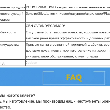
вание продукта
PCD/CBN/MCD/ND вводит высококачественные вста
ответствующий
Золото/Silve/алюминиевое/латунное/акриловое/Plas
териал
п
CBN CVD/ND/PCD/MCD/
обенности
Отсутствие burs, высокая точность, хорошие повер
высокое режа время эффективности и длинных ра
еимущества
Прямые связи с розничной торговлей фабрики, вре
доставке груза; нештатное изготовление на заказ, п
внимательное обслуживание, клиент сперва
енд
Joeben
 Вы изготовляете?
а, мы изготовление. мы производим наши инструменты
бре
ество.