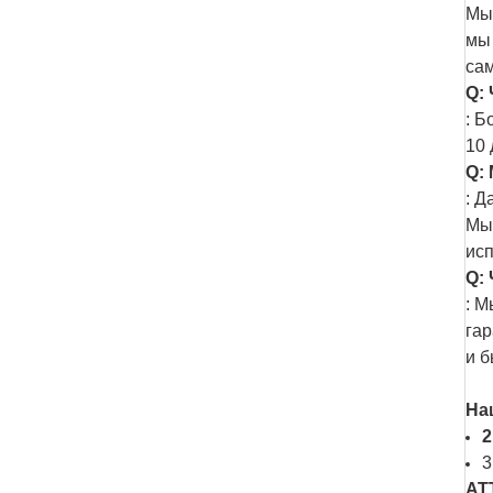
Мы 
мы
са
Q:
: Б
10 
Q:
: Д
Мы
ис
Q:
: 
гар
и б
На
2
3
AT