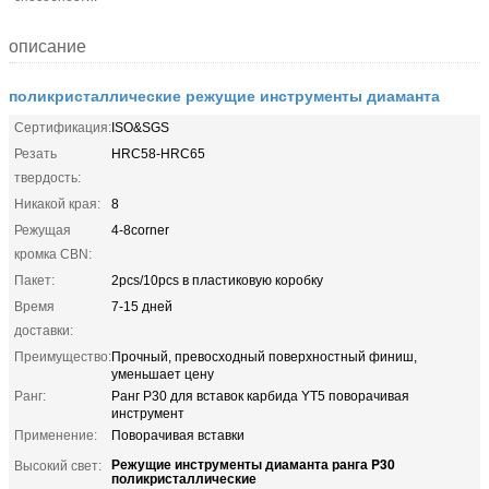
описание
поликристаллические режущие инструменты диаманта
Сертификация:
ISO&SGS
Резать
HRC58-HRC65
твердость:
Никакой края:
8
Режущая
4-8corner
кромка CBN:
Пакет:
2pcs/10pcs в пластиковую коробку
Время
7-15 дней
доставки:
Преимущество:
Прочный, превосходный поверхностный финиш,
уменьшает цену
Ранг:
Ранг P30 для вставок карбида YT5 поворачивая
инструмент
Применение:
Поворачивая вставки
Режущие инструменты диаманта ранга P30
Высокий свет:
поликристаллические