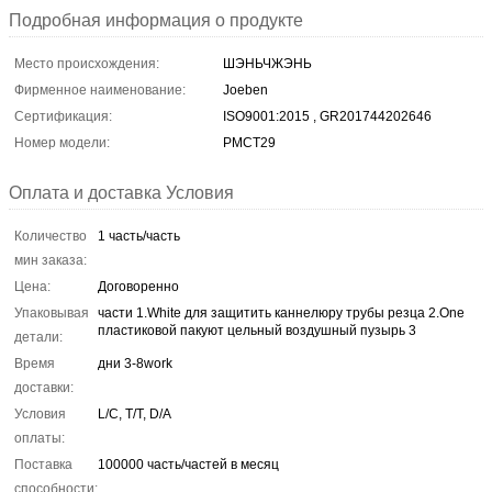
Подробная информация о продукте
Место происхождения:
ШЭНЬЧЖЭНЬ
Фирменное наименование:
Joeben
Сертификация:
ISO9001:2015 , GR201744202646
Номер модели:
PMCT29
Оплата и доставка Условия
Количество
1 часть/часть
мин заказа:
Цена:
Договоренно
Упаковывая
части 1.White для защитить каннелюру трубы резца 2.One
пластиковой пакуют цельный воздушный пузырь 3
детали:
Время
дни 3-8work
доставки:
Условия
L/C, T/T, D/A
оплаты:
Поставка
100000 часть/частей в месяц
способности: