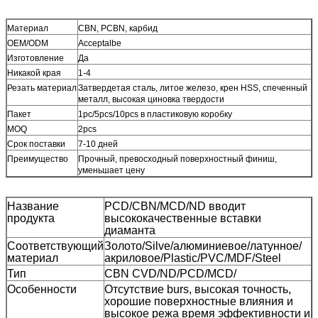
Материал
CBN, PCBN, карбид
OEM/ODM
Acceptalbe
Изготовление
Да
Никакой края
1-4
Резать материал
Затвердетая сталь, литое железо, крен HSS, спеченный
металл, высокая циновка твердости
Пакет
1pc/5pcs/10pcs в пластиковую коробку
MOQ
2pcs
Срок поставки
7-10 дней
Преимущество
Прочный, превосходный поверхностный финиш,
уменьшает цену
Название
PCD/CBN/MCD/ND вводит
продукта
высококачественные вставки
диаманта
Соответствующий
Золото/Silve/алюминиевое/латунное/
материал
акриловое/Plastic/PVC/MDF/Steel
Тип
CBN CVD/ND/PCD/MCD/
Особенности
Отсутствие burs, высокая точность,
хорошие поверхностные влияния и
высокое режа время эффективности и