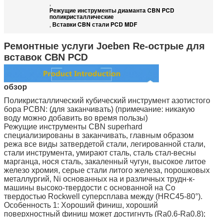
,
Режущие инструменты диаманта CBN PCD
поликристаллические
Вставки CBN стали PCD MDF
,
Ремонтные услуги Joeben Re-острые для
вставок CBN PCD
обзор
Поликристаллический кубический инструмент азотистого
бора PCBN: (для заканчивать) (примечание: никакую
воду можно добавить во время пользы)
Режущие инструменты CBN superhard
специализированы в заканчивать, главным образом
режа все виды затвердетой стали, легированной стали,
стали инструмента, умирают сталь, сталь стал-весны
марганца, нося сталь, закаленный чугун, высокое литое
железо хромия, серые стали литого железа, порошковых
металлургий, Ni основанных на и различных трудн-к-
машины высоко-твердости с основанной на Со
твердостью Rockwell суперсплава между (HRC45-80°).
Особенность 1: Хороший финиш, хороший
поверхностный финиш может достигнуть (Ra0.6-Ra0.8);