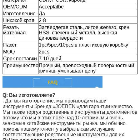
OEM/ODM
Acceptalbe
Изготовление
Да
Никакой края
2-8
Резать
Затвердетая сталь, литое железо, крен
материал
HSS, спеченный металл, высокая
циновка твердости
Пакет
1pc/5pcs/10pcs в пластиковую коробку
MOQ
2pcs
Срок поставки
7-10 дней
Преимущество
Прочный, превосходный поверхностный
финиш, уменьшает цену
Q: Вы изготовляете?
: Да, мы изготовление. мы производим наши
инструменты
бренда «JOEBEN
«для гарантии качество.
Мы также торгуя родственные инструменты для клиентов
потому что мы в этих поле над 10 летами, мы очень
знакомые китайские инструменты рынка. мы обычно
помочь нашему клиенту выбрать самые лучшие
соответствующие родственные инструменты для их.