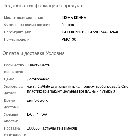
Подробная информация о продукте
Место происхождения:
ШЭНЬЧЖЭНЬ
Фирменное наименование:
Joeben
Сертификация:
ISO9001:2015 , GR201744202646
Номер модели:
PMCT36
Оплата и доставка Условия
Количество
1 часть/часть
мин заказа:
Цена:
Договоренно
Упаковывая
части 1.White для защитить каннелюру трубы резца 2.One
пластиковой пакуют цельный воздушный пузырь 3
детали:
Время
дни 3-8work
доставки:
Условия
L/C, T/T, D/A
оплаты:
Поставка
100000 часть/частей в месяц
способности: