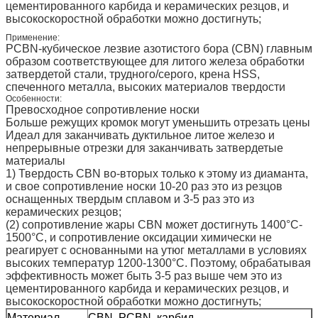
цементированного карбида и керамических резцов, и
высокоскоростной обработки можно достигнуть;
Применение:
PCBN-кубическое лезвие азотистого бора (CBN) главным
образом соответствующее для литого железа обработки
затвердетой стали, трудного/серого, крена HSS,
спеченного металла, высоких материалов твердости
Особенности:
Превосходное сопротивление носки
Больше режущих кромок могут уменьшить отрезать цены
Идеал для заканчивать дуктильное литое железо и
непрерывные отрезки для заканчивать затвердетые
материалы
1)
Твердость CBN во-вторых только к этому из диаманта,
и свое сопротивление носки 10-20 раз это из резцов
оснащенных твердым сплавом и 3-5 раз это из
керамических резцов;
(2) сопротивление жары CBN может достигнуть 1400°C-
1500°C, и сопротивление оксидации химически не
реагирует с основанными на утюг металлами в условиях
высоких температур 1200-1300°C. Поэтому, обрабатывая
эффективность может быть 3-5 раз выше чем это из
цементированного карбида и керамических резцов, и
высокоскоростной обработки можно достигнуть;
Материал
CBN, PCBN, карбид