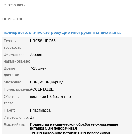
способности:
описание
поликристаллические режущие инструменты диаманта
Резать
HRC58-HRC65
твердость:
Фирменное
Joeben
наименование:
Время
7-15 дней
доставки:
Материал:
CBN, PCBN, карбид
Номер модели:
ACCEPTALBE
Образцы
немногие ПК бесплатно
теста:
Пакет:
Пластмасса
Изготовление:
Да
Подвергая механической обработке охлаженные
Высокий свет:
вставки CBN поворачивая
PCBN наклонило вставки CBN поворачивая
,
,