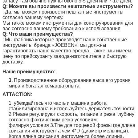
запасу, там обычно нужны около 3-5 дней или 7-10 дней.
Q: Можете вы произвести нештатные инструменты?
: Да, мы можем произвести нештатные инструменты
согласно вашему чертежу.
Мы также можем инструменты для конструирования для
вас согласно вашему требованию к использования
Q: Что ваши преимущества?
: Мы фабрика которые производят наши собственные
инструменты бренда
«JOEBEN
», мы должны
гарантировать наше качество бренда. Также, мы имеем
цену по прейскуранту завода-изготовителя и быструю
доставку.
Наше преимущество:
3.
Производственное оборудование высшего уровня
мира и богатая команда опыта
ATTACTION:
1. убеждайтесь что часть и машина работа
стабилизирована и используйтесь держатель точности.
2.Please регулируют скорость, питание и режа глубину
согласно фактическим режа условиям.
филируя условия 3.The для торцевой фрезы где длина
свисания инструмента чем 4*D (диаметр мельницы).
Когда длина свисания инструмента более длинна,