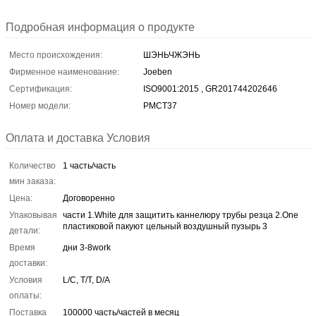
Подробная информация о продукте
Место происхождения:
ШЭНЬЧЖЭНЬ
Фирменное наименование:
Joeben
Сертификация:
ISO9001:2015 , GR201744202646
Номер модели:
PMCT37
Оплата и доставка Условия
Количество
1 часть/часть
мин заказа:
Цена:
Договоренно
Упаковывая
части 1.White для защитить каннелюру трубы резца 2.One
пластиковой пакуют цельный воздушный пузырь 3
детали:
Время
дни 3-8work
доставки:
Условия
L/C, T/T, D/A
оплаты:
Поставка
100000 часть/частей в месяц