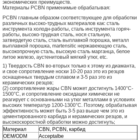
экономических преимуществ.
Материалы PCBN применимые обрабатывая:
PCBN главным образом соответствующее для обработки
различных высоко-трудных материалов как: сталь
инструмента холодн-работы, сталь инструмента горяч-
работы, высоко-трудная сталь, нося стальную,
затвердетую сталь, сталь выплавкой порошка, металл
выплавкой порошка, martensitic нержавеющую сталь,
высокопрочную сталь, высокую сталь марганца, белое
литое железо, аустенитовый мягкий утюг, etc.
1) Твердость CBN во-вторых только к этому из диаманта,
и свое сопротивление носки 10-20 раз это из резцов
оснащенных твердым сплавом и 3-5 раз это из
керамических резцов;
(2) сопротивление жары CBN может достигнуть 1400°C-
1500°C, и сопротивление оксидации химически не
реагирует с основанными на утюг металлами в условиях
высоких температур 1200-1300°C. Поэтому, обрабатывая
эффективность может быть 3-5 раз выше чем это из
цементированного карбида и керамических резцов, и
высокоскоростной обработки можно достигнуть;
Материал
CBN, PCBN, карбид
OEM/ODM
Acceptalbe