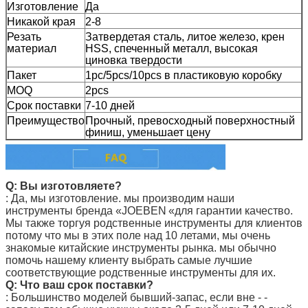
Изготовление
Да
Никакой края
2-8
Резать
Затвердетая сталь, литое железо, крен
материал
HSS, спеченный металл, высокая
циновка твердости
Пакет
1pc/5pcs/10pcs в пластиковую коробку
MOQ
2pcs
Срок поставки
7-10 дней
Преимущество
Прочный, превосходный поверхностный
финиш, уменьшает цену
Q: Вы изготовляете?
: Да, мы изготовление. мы производим наши
инструменты
бренда «JOEBEN
«для гарантии качество.
Мы также торгуя родственные инструменты для клиентов
потому что мы в этих поле над 10 летами, мы очень
знакомые китайские инструменты рынка. мы обычно
помочь нашему клиенту выбрать самые лучшие
соответствующие родственные инструменты для их.
Q: Что ваш срок поставки?
: Большинство моделей бывший-запас, если вне - -