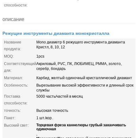
способности:
описание
Режущие инструменты диаманта монокристалла
Название
Mono диаметр 6 режущего инструмента диаманта
Кристл, 8, 10, 12
продукта:
MOQ:
1pcs
Соответствующий
Акриловый, PVC, ПК, ЛЮБИМЕЦ, PMMA, золото,
серебр, бондарь
для:
Материал:
Карбид, желтый одиночный кристаллический диамант
Особенность:
Вырезывание высокой эффективности и длинный срок
службы
Поставка
5000 часть/частей в месяц
способности:
точность:
Высокая точность
Пакет:
1 шт./кор.
Торцевая фреза каннелюры грубый заканчивать
Высокий свет:
одиночная
,