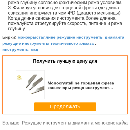
режа глубину согласно фактическим режа условиям.
3. Филируя условия для торцевой фрезы где длина
свисания инструмента чем 4*D (диаметр мельницы).
Когда длина свисания инструмента более длинна,
пожалуйста отрегулируйте скорость, питание и режа
глубину.
монокрысталлине режущие инструменты диаманта
Бирки:
,
режущие инструменты технического алмаза
,
инструменты мкд
Получить лучшую цену для
Monocrystalline торцевая фреза
каннелюры резца инструментов
диамантов MCD полируя
одиночная для акрилового
Продолжать
Режущие инструменты диаманта монокристалла
Больше