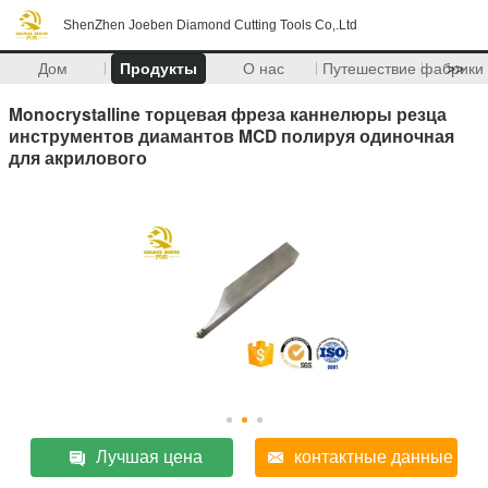
ShenZhen Joeben Diamond Cutting Tools Co,.Ltd
Дом
Продукты
О нас
Путешествие фабрики
>>
Monocrystalline торцевая фреза каннелюры резца
инструментов диамантов MCD полируя одиночная
для акрилового
Лучшая цена
контактные данные