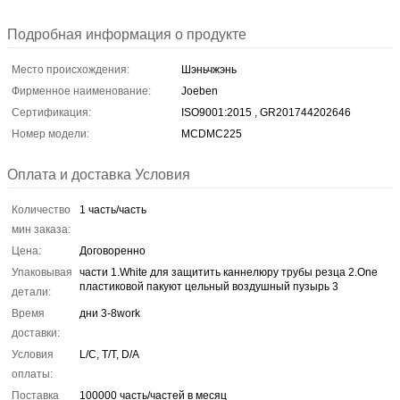
Подробная информация о продукте
Место происхождения:
Шэньчжэнь
Фирменное наименование:
Joeben
Сертификация:
ISO9001:2015 , GR201744202646
Номер модели:
MCDMC225
Оплата и доставка Условия
Количество
1 часть/часть
мин заказа:
Цена:
Договоренно
Упаковывая
части 1.White для защитить каннелюру трубы резца 2.One
пластиковой пакуют цельный воздушный пузырь 3
детали:
Время
дни 3-8work
доставки:
Условия
L/C, T/T, D/A
оплаты:
Поставка
100000 часть/частей в месяц