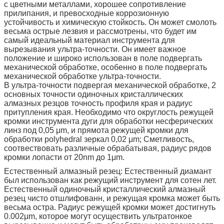
с цветными металлами, хорошее сопротивление
прилипания, и превосходные коррозионную
устойчивость и химическую стойкость. Он может смолоть
весьма острые лезвия и рассмотрены, что будет им
самый идеальный материал инструмента для
вырезывания ультра-точности. Он имеет важное
положение и широко использован в поле подвергать
механической обработке, особенно в поле подвергать
механической обработке ультра-точности.
В ультра-точности подвергая механической обработке, 2
основных точности одиночных кристаллических
алмазных резцов точность профиля края и радиус
притупления края. Необходимо что округлость режущей
кромки инструмента дуги для обработки несферических
линз под 0,05 μm, и прямота режущей кромки для
обработки polyhedral зеркал 0,02 μm; Сметливость,
соотвествовать различные обрабатывая, радиус рядов
кромки лопасти от 20nm до 1μm.
Естественный алмазный резец: Естественный диамант
был использован как режущий инструмент для сотен лет.
Естественный одиночный кристаллический алмазный
резец чисто отшлифованн, и режущая кромка может быть
весьма остра. Радиус режущей кромки может достигнуть
0.002μm, которое могут осуществить ультратонкое