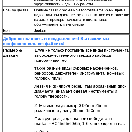
эффективности и длинных работы
Преимущества
Прямые связи с розничной торговлей фабрики, время
недостачи при доставке груза; нештатное изготовление
на заказ, проверка качества; внимательное
обслуживание, клиент сперва
Бренд
Joeben
Добро пожаловать и поздравления! Вы нашли мы
профессиональная фабрика!
Размер &
1.We не только поставить все виды инструмента
дизайн
высококачественного твердого карбида
поворачивая, но
также разные виды буровых наконечников,
рейборов, держателей инструмента, ножевых
головок, пилы
Лезвия и филируя резец, там абразивный диск
диаманта, диамант одевая инструменты и
голову твердости.
2. Мы имеем диаметр 0.02mm-25mm
различные и длину 38mm-150mm
Филируя резцы для вашего победителя
market.HRC45/55/60/65, 1-6 каннелюр для вас
выбрать.