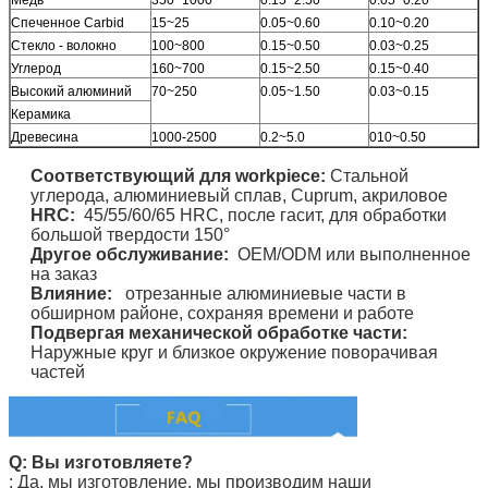
Спеченное Carbid
15~25
0.05~0.60
0.10~0.20
Стекло - волокно
100~800
0.15~0.50
0.03~0.25
Углерод
160~700
0.15~2.50
0.15~0.40
Высокий алюминий
70~250
0.05~1.50
0.03~0.15
Керамика
Древесина
1000-2500
0.2~5.0
010~0.50
Соответствующий для
workpiece
:
Стальной
углерода, алюминиевый сплав, Cuprum, акриловое
HRC:
45/55/60/65 HRC,
после гасит, для обработки
большой твердости 150°
Другое обслуживание:
OEM/ODM или выполненное
на заказ
Влияние:
отрезанные алюминиевые части в
обширном районе, сохраняя времени и работе
Подвергая механической обработке части:
Наружные круг и близкое окружение поворачивая
частей
Q: Вы изготовляете?
: Да, мы изготовление. мы производим наши