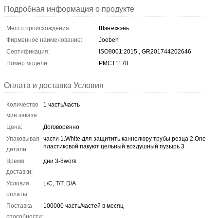
Подробная информация о продукте
Место происхождения:
Шэньчжэнь
Фирменное наименование:
Joeben
Сертификация:
ISO9001:2015 , GR201744202646
Номер модели:
PMCT1178
Оплата и доставка Условия
Количество
1 часть/часть
мин заказа:
Цена:
Договоренно
Упаковывая
части 1.White для защитить каннелюру трубы резца 2.One
пластиковой пакуют цельный воздушный пузырь 3
детали:
Время
дни 3-8work
доставки:
Условия
L/C, T/T, D/A
оплаты:
Поставка
100000 часть/частей в месяц
способности: