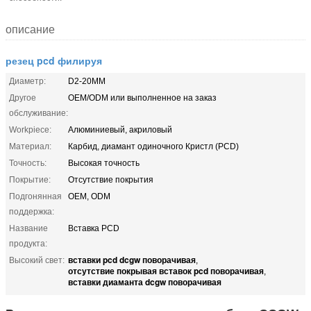
описание
резец pcd филируя
Диаметр:
D2-20MM
Другое
OEM/ODM или выполненное на заказ
обслуживание:
Workpiece:
Алюминиевый, акриловый
Материал:
Карбид, диамант одиночного Кристл (PCD)
Точность:
Высокая точность
Покрытие:
Отсутствие покрытия
Подгонянная
OEM, ODM
поддержка:
Название
Вставка PCD
продукта:
вставки pcd dcgw поворачивая
Высокий свет:
,
отсутствие покрывая вставок pcd поворачивая
,
вставки диаманта dcgw поворачивая