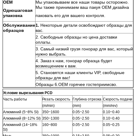
OEM
Мы упаковываем все наши товары осторожно.
Мы также принимаем ваш пакуя OEM дизайна
Одношаговая
упаковка
паковать его для вашего контроля.
Обслуживание
1.
Некоторые детали освобождают образцы для
образцов
вас.
2. Свободные образцы но цена доставки
оплаты.
3. Самый низкий грузя гонорар для вас, который
нужно выбрать.
4. Заказ к нам, гонорар образца будет
возмещением к вам.
5. Становятся наши клиенты VIP, свободные
образцы для вас!
Образцы 6.OEM горячее гостеприимсво.
Условие вырезывания PCD
Часть работы
Резать скорость
Глубина отрезка
Скорость подачи
(m/min)
(mm)
(mm/rev)
Алюминий (5~8% SI)
350~1600
0.05~2.50
0.10~0.40
Алюминий (8~12% SI)
350~1300
0.05~2.50
0.10~0.40
Алюминий (14~18%
160~800
0.05~2.50
0.05~0.25
SI)
Медь
350~1000
0.15~2.50
0.05~0.20