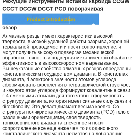
Режущие инструменты вставки карбида CCGW
CCGT DCGW DCGT PCD поворачивая
обзор
Алмазные резцы имеют характеристики высокой
твердости, высокой удельной работы разрыва, хорошей
термальной проводимости и носят сопротивление, и
могут получить высокую подвергая механической
обработке точность и подвергая механической обработке
эффективность в высокоскоростном вырезывании.
Вышеуказанные свойства алмазных резцов определены
кристаллическим государством диаманта. В кристаллах
диаманта, 4 электрона значности атомов углерода
сформировать скрепления в тетраэдрической структуре,
и каждого атом углерода формируют ковалентные связи
с 4 смежными атомами для того чтобы сформировать
структуру диаманта, которая имеет сильные силу связи и
directionality. Это делает диамант весьма крепко. Со
структуры поликристаллического диаманта (PCD) тело с
различными ориентациями, своя твердость
тонкозернистого диаманта спеченное и носит
сопротивление все еще ниже чем то из одиночного
кристаллического диаманта несмотря на добавление