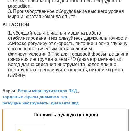
2. От материала строки для того чтобы оборудовать
produdtion.
3. Производственное оборудование высшего уровня
мира и богатая команда опыта
ATTACTION:
1. убеждайтесь что часть и машина работа
стабилизирована и используйтесь держатель точности.
2.Please регулируют скорость, питание и режа глубину
согласно фактическим режа условиям.
филируя условия 3.The для торцевой фрезы где длина
свисания инструмента чем 4*D (диаметр мельницы).
Когда длина свисания инструмента более длинна,
пожалуйста отрегулируйте скорость, питание и режа
глубину.
Резцы маршрутизатора ПКД
Бирки:
,
торцевые фрезы диаманта пкд
,
режущие инструменты диаманта пкд
Получить лучшую цену для