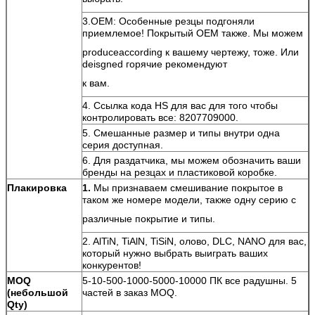
3.OEM: Особенные резцы подгоняли
приемлемое! Покрытый OEM также. Мы можем
produceaccording к вашему чертежу, тоже. Или
deisgned горячие рекомендуют
к вам.
4. Ссылка кода HS для вас для того чтобы
контролировать все: 8207709000.
5. Смешанные размер и типы внутри одна
серия доступная.
6. Для раздатчика, мы можем обозначить ваши
бренды на резцах и пластиковой коробке.
Плакировка
1.
Мы признаваем смешивание покрытое в
таком же номере модели, также одну серию с
различные покрытие и типы.
2. AlTiN, TiAlN, TiSiN, олово, DLC, NANO для вас,
который нужно выбрать выиграть ваших
конкурентов!
MOQ
5-10-500-1000-5000-10000 ПК все радушны. 5
(небольшой
частей в заказ MOQ.
Qty)