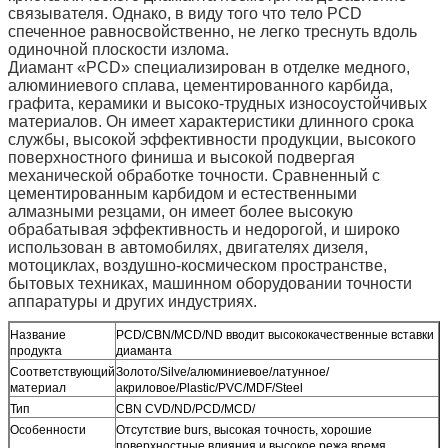
связывателя. Однако, в виду того что тело PCD
спеченное равносвойственно, не легко треснуть вдоль
одиночной плоскости излома.
Диамант «PCD» специализирован в отделке медного,
алюминиевого сплава, цементированного карбида,
графита, керамики и высоко-трудных износоустойчивых
материалов. Он имеет характеристики длинного срока
службы, высокой эффективности продукции, высокого
поверхностного финиша и высокой подвергая
механической обработке точности. Сравненный с
цементированным карбидом и естественными
алмазными резцами, он имеет более высокую
обрабатывая эффективность и недорогой, и широко
использован в автомобилях, двигателях дизеля,
мотоциклах, воздушно-космическом пространстве,
бытовых техниках, машинном оборудовании точности
аппаратуры и других индустриях.
Название
PCD/CBN/MCD/ND вводит высококачественные вставки
продукта
диаманта
Соответствующий
Золото/Silve/алюминиевое/латунное/
материал
акриловое/Plastic/PVC/MDF/Steel
Тип
CBN CVD/ND/PCD/MCD/
Особенности
Отсутствие burs, высокая точность, хорошие
поверхностные влияния и высокое режа время