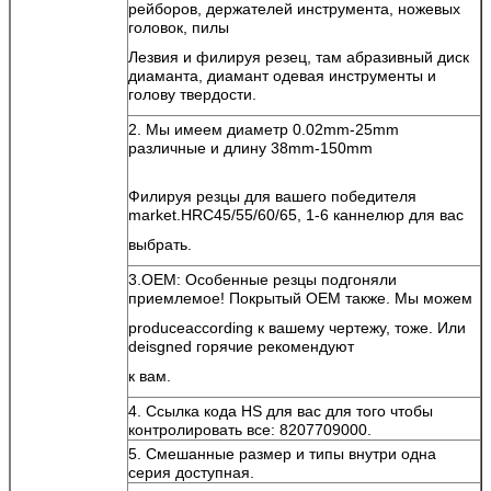
рейборов, держателей инструмента, ножевых
головок, пилы
Лезвия и филируя резец, там абразивный диск
диаманта, диамант одевая инструменты и
голову твердости.
2. Мы имеем диаметр 0.02mm-25mm
различные и длину 38mm-150mm
Филируя резцы для вашего победителя
market.HRC45/55/60/65, 1-6 каннелюр для вас
выбрать.
3.OEM: Особенные резцы подгоняли
приемлемое! Покрытый OEM также. Мы можем
produceaccording к вашему чертежу, тоже. Или
deisgned горячие рекомендуют
к вам.
4. Ссылка кода HS для вас для того чтобы
контролировать все: 8207709000.
5. Смешанные размер и типы внутри одна
серия доступная.