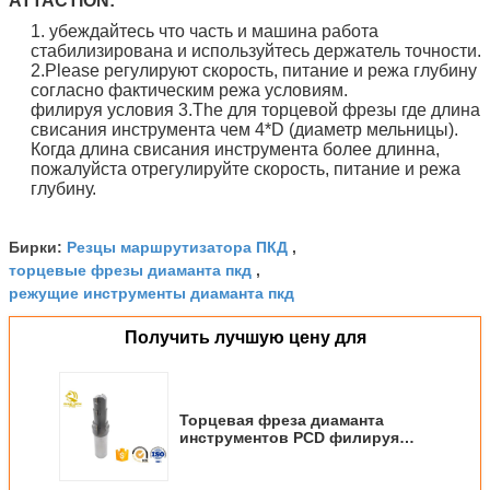
ATTACTION:
1. убеждайтесь что часть и машина работа
стабилизирована и используйтесь держатель точности.
2.Please регулируют скорость, питание и режа глубину
согласно фактическим режа условиям.
филируя условия 3.The для торцевой фрезы где длина
свисания инструмента чем 4*D (диаметр мельницы).
Когда длина свисания инструмента более длинна,
пожалуйста отрегулируйте скорость, питание и режа
глубину.
Резцы маршрутизатора ПКД
Бирки:
,
торцевые фрезы диаманта пкд
,
режущие инструменты диаманта пкд
Получить лучшую цену для
Торцевая фреза диаманта
инструментов PCD филируя
резца высокой точности PCD
полируя для акрилового