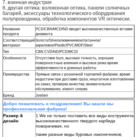
7. военная индустрия
8, другая оптика: волоконная оптика, панели солнечных
батарей, аксессуары технологического оборудования
полупроводника, обработка компонентов VR оптически.
Название
PCD/CBN/MCD/ND вводит высококачественные вставки
продукта
диаманта
Соответствующий
Золото/Silve/алюминиевое/латунное/
материал
акриловое/Plastic/PVC/MDF/Steel
Тип
CBN CVD/ND/PCD/MCD/
Особенности
Отсутствие burs, высокая точность, хорошие
поверхностные влияния и высокое режа время
эффективности и длинных работы
Преимущества
Прямые связи с розничной торговлей фабрики, время
недостачи при доставке груза; нештатное изготовление
на заказ, проверка качества; внимательное
обслуживание, клиент сперва
Бренд
Joeben
Добро пожаловать и поздравления! Вы нашли мы
профессиональная фабрика!
Размер &
1.We не только поставить все виды инструмента
дизайн
высококачественного твердого карбида
поворачивая, но
также разные виды буровых наконечников,