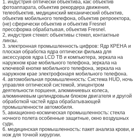
1. индустрия оптически объектива, как: объектив
фотоаппарата, объектив рекордера движения,
телеобъектив, медицинский механический объектив,
объектив мобильного телефона, объектив репроектора,
(не) сферически объектив и объектив Fresnel
прессформа обрабатывая, объектив Fresnel.
2, индустрия стекел: объективы стекел, контактные
линзы.
3. электронная промышленность цифров: Ядр КРЕНА и
плоская обработка ядра оптически фильма для
аксессуаров ядра LCD ТВ и компьютера, зеркала на
наружном крае мобильного телефона, зеркала на
ключевой кнопке мобильного телефона, зеркала на
наружном крае электрофонаря мобильного телефона.
4. автомобильная промышленность: Система HUD, ночь
управляя оптической системой, эпицентром
деятельности поршеня, алюминиевых колеса,
алюминиевым цилиндровым блоком двигателя и другой
обработкой частей ядра обрабатывающей
промышленности автомобиля.
5, авиационно-космическая промышленность: стекла
ночного полета особенные защитные, окно воздушных
судн.
6. медицинская промышленность: пакет анализа крови, и
нож для точной хирургии.