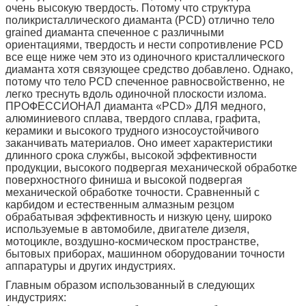
очень высокую твердость. Потому что структура
поликристаллического диаманта (PCD) отлично тело
grained диаманта спеченное с различными
ориентациями, твердость и нести сопротивление PCD
все еще ниже чем это из одиночного кристаллического
диаманта хотя связующее средство добавлено. Однако,
потому что тело PCD спеченное равносвойственно, не
легко треснуть вдоль одиночной плоскости излома.
ПРОФЕССИОНАЛ диаманта «PCD» ДЛЯ медного,
алюминиевого сплава, твердого сплава, графита,
керамики и высокого трудного износоустойчивого
заканчивать материалов. Оно имеет характеристики
длинного срока службы, высокой эффективности
продукции, высокого подвергая механической обработке
поверхностного финиша и высокой подвергая
механической обработке точности. Сравненный с
карбидом и естественным алмазным резцом
обрабатывая эффективность и низкую цену, широко
используемые в автомобиле, двигателе дизеля,
мотоцикле, воздушно-космическом пространстве,
бытовых приборах, машинном оборудовании точности
аппаратуры и других индустриях.
Главным образом использованный в следующих
индустриях: