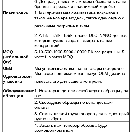
6. Для раздатчика, мы можем обозначить ваши
бренды на резцах и пластиковой коробке.
Плакировка
1.
Мы признаваем смешивание покрытое в
таком же номере модели, также одну серию с
различные покрытие и типы.
2. AlTiN, TiAlN, TiSiN, олово, DLC, NANO для вас,
который нужно выбрать выиграть ваших
конкурентов!
MOQ
5-10-500-1000-5000-10000 ПК все радушны. 5
(небольшой
частей в заказ MOQ.
Qty)
OEM
Мы упаковываем все наши товары осторожно.
Мы также принимаем ваш пакуя OEM дизайна
Одношаговая
упаковка
паковать его для вашего контроля.
Обслуживание
1.
Некоторые детали освобождают образцы для
образцов
вас.
2. Свободные образцы но цена доставки
оплаты.
3. Самый низкий грузя гонорар для вас, который
нужно выбрать.
4. Заказ к нам, гонорар образца будет
возмещением к вам.