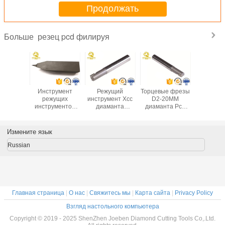
Продолжать
резец pcd филируя
Больше
авки
Инструмент
Режущий
Торцевые фрезы
45 90 ск
та CNC
режущих
инструмент Хсс
D2-20MM
финиш 
я резца
инструментов
диаманта
диаманта Pcd
дл
бида
диаманта Пкд
филируя резца
высокой
растачи
ама PCD
машины Кнк
высокой
эффективности
внутре
сталлические
поликристаллический
точности ПКД
для медного
полос
Измените язык
Индексабле
одноточечный
алюминиевого
филируя
поворачивая
вырезывания
ПКД 
Russian
высо
поверхн
Главная страница
|
О нас
|
Свяжитесь мы
|
Карта сайта
|
Privacy Policy
Взгляд настольного компьютера
Copyright © 2019 - 2025 ShenZhen Joeben Diamond Cutting Tools Co,.Ltd.