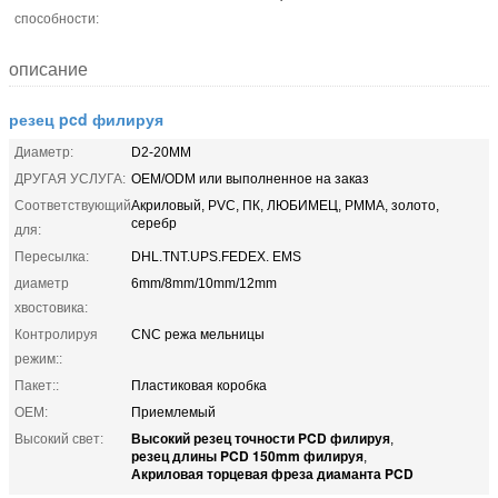
способности:
описание
резец pcd филируя
Диаметр:
D2-20MM
ДРУГАЯ УСЛУГА:
OEM/ODM или выполненное на заказ
Соответствующий
Акриловый, PVC, ПК, ЛЮБИМЕЦ, PMMA, золото,
серебр
для:
Пересылка:
DHL.TNT.UPS.FEDEX. EMS
диаметр
6mm/8mm/10mm/12mm
хвостовика:
Контролируя
CNC режа мельницы
режим::
Пакет::
Пластиковая коробка
OEM:
Приемлемый
Высокий резец точности PCD филируя
Высокий свет:
,
резец длины PCD 150mm филируя
,
Акриловая торцевая фреза диаманта PCD