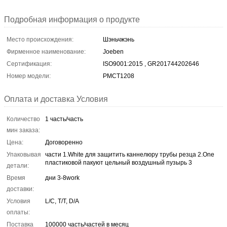
Подробная информация о продукте
Место происхождения:
Шэньчжэнь
Фирменное наименование:
Joeben
Сертификация:
ISO9001:2015 , GR201744202646
Номер модели:
PMCT1208
Оплата и доставка Условия
Количество
1 часть/часть
мин заказа:
Цена:
Договоренно
Упаковывая
части 1.White для защитить каннелюру трубы резца 2.One
пластиковой пакуют цельный воздушный пузырь 3
детали:
Время
дни 3-8work
доставки:
Условия
L/C, T/T, D/A
оплаты:
Поставка
100000 часть/частей в месяц