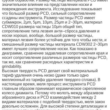
грубой обработки. Размер частицы материала PCD имеет
значительное влияние на представлении носки и
повреждения инструмента. Исследование показывает
что большой размер PCD, сильный сопротивление
ссадины инструмента. Размер частицы PCD имеет
субмикрон, 2μm, 5μm, 10μm, 25μm и 2~30μm, материал
CDW010 размера частицы 10μm общий тип,
сопротивление типа лезвия анти--сброса давления и
носки хорошо, вообще, большой размер частицы,
материал лезвия более устойчив для того чтобы нести, и
смешанный размер частицы материала CDW302 2~30μm
имеет лучшее сопротивление носки. Как показано в
диаграмме, сравнение задавливая сопротивления края и
носит сопротивление различных размеров частицы PCD,
так же, как сравнение расходных характеристик и
grindability.
Высокая твердость PCD делает свой материальный
тариф удаления очень низко (даже только одно
миллионный из тарифа удаления твердого сплава). В
настоящее время, меля процесс инструмента PCD
главным образом принимает керамическое скрепленное
колесо диаманта. Потому что молоть между абразивом
абразивного диска и PCD взаимодействие между 2
видами материалов с подобной твердостью, меля закон
довольно осложнен. Для высокой степени детализации и