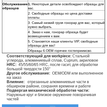
Обслуживание
1.
Некоторые детали освобождают образцы для
образцов
вас.
2. Свободные образцы но цена доставки
оплаты.
3. Самый низкий грузя гонорар для вас, который
нужно выбрать.
4. Заказ к нам, гонорар образца будет
возмещением к вам.
5. Становятся наши клиенты VIP, свободные
образцы для вас!
Образцы 6.OEM горячее гостеприимсво.
Соответствующий для
workpiece
:
Стальной
углерода, алюминиевый сплав, Cuprum, акриловое
HRC:
45/55/60/65 HRC,
после гасит, для обработки
большой твердости 150°
Другое обслуживание:
OEM/ODM или выполненное
на заказ
Влияние:
отрезанные алюминиевые части в
обширном районе, сохраняя времени и работе
Подвергая механической обработке части:
Наружные круг и близкое окружение поворачивая
частей