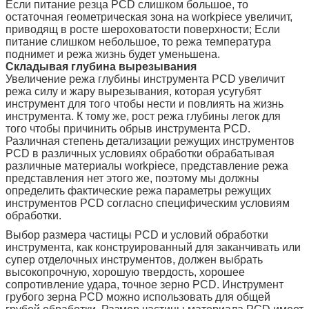
Если питание резца PCD слишком большое, то
остаточная геометрическая зона на workpiece увеличит,
приводящ в росте шероховатости поверхности; Если
питание слишком небольшое, то режа температура
поднимет и режа жизнь будет уменьшена.
Складывая глубина вырезывания
Увеличение режа глубины инструмента PCD увеличит
режа силу и жару вырезывания, которая усугубят
инструмент для того чтобы нести и повлиять на жизнь
инструмента. К тому же, рост режа глубины легок для
того чтобы причинить обрыв инструмента PCD.
Различная степень детализации режущих инструментов
PCD в различных условиях обработки обрабатывая
различные материалы workpiece, представление режа
представления нет этого же, поэтому мы должны
определить фактические режа параметры режущих
инструментов PCD согласно специфическим условиям
обработки.
Выбор размера частицы PCD и условий обработки
инструмента, как конструированный для заканчивать или
супер отделочных инструментов, должен выбрать
высокопрочную, хорошую твердость, хорошее
сопротивление удара, точное зерно PCD. Инструмент
грубого зерна PCD можно использовать для общей