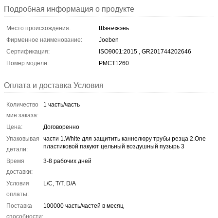
Подробная информация о продукте
Место происхождения:
Шэньчжэнь
Фирменное наименование:
Joeben
Сертификация:
ISO9001:2015 , GR201744202646
Номер модели:
PMCT1260
Оплата и доставка Условия
Количество
1 часть/часть
мин заказа:
Цена:
Договоренно
Упаковывая
части 1.White для защитить каннелюру трубы резца 2.One
пластиковой пакуют цельный воздушный пузырь 3
детали:
Время
3-8 рабочих дней
доставки:
Условия
L/C, T/T, D/A
оплаты:
Поставка
100000 часть/частей в месяц
способности: