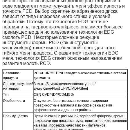
низкоскоростных абразивных дисков, расстворимый в
воде хладоагент может улучшить меля эффективность и
точность PCD. Выбор скрепления абразивного диска
зависит от типа шлифовального станка и условий
обработки. Потому что технология EDG почти не
повлияна на твердостью workpiece, она имеет большее
преимущество для использования технологии EDG
смолоть PCD. Некоторые сложные режущие
инструменты формы PCD (как инструменты
woodworking) также имеют большой спрос для этого
гибкого меля процесса. С развитием технологии EDG
меля, технология EDG станет основным направлением
развития молоть PCD.
Название
PCD/CBN/MCD/ND вводит высококачественные вставки
продукта
диаманта
Соответствующий
Золото/Silve/алюминиевое/латунное/
материал
акриловое/Plastic/PVC/MDF/Steel
Тип
CBN CVD/ND/PCD/MCD/
Особенности
Отсутствие burs, высокая точность, хорошие
поверхностные влияния и высокое режа время
эффективности и длинных работы
Преимущества
Прямые связи с розничной торговлей фабрики, время
недостачи при доставке груза; нештатное изготовление
на заказ, проверка качества; внимательное
обслуживание, клиент сперва