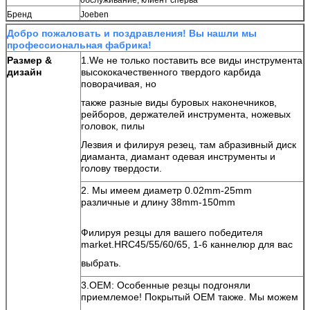
Бренд
Joeben
Добро пожаловать и поздравления! Вы нашли мы
профессиональная фабрика!
Размер &
1.We не только поставить все виды инструмента
дизайн
высококачественного твердого карбида
поворачивая, но
также разные виды буровых наконечников,
рейборов, держателей инструмента, ножевых
головок, пилы
Лезвия и филируя резец, там абразивный диск
диаманта, диамант одевая инструменты и
голову твердости.
2. Мы имеем диаметр 0.02mm-25mm
различные и длину 38mm-150mm
Филируя резцы для вашего победителя
market.HRC45/55/60/65, 1-6 каннелюр для вас
выбрать.
3.OEM: Особенные резцы подгоняли
приемлемое! Покрытый OEM также. Мы можем