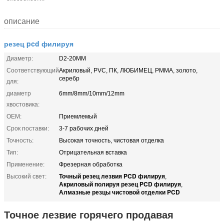
описание
резец pcd филируя
Диаметр:
D2-20MM
Соответствующий
Акриловый, PVC, ПК, ЛЮБИМЕЦ, PMMA, золото,
серебр
для:
диаметр
6mm/8mm/10mm/12mm
хвостовика:
OEM:
Приемлемый
Срок поставки:
3-7 рабочих дней
Точность:
Высокая точность, чистовая отделка
Тип:
Отрицательная вставка
Применение:
Фрезерная обработка
Точный резец лезвия PCD филируя
Высокий свет:
,
Акриловый полируя резец PCD филируя
,
Алмазные резцы чистовой отделки PCD
Точное лезвие горячего продавая