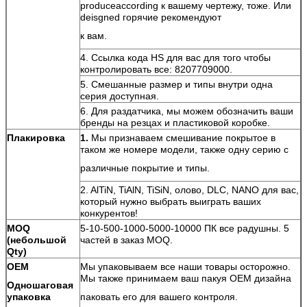
produceaccording к вашему чертежу, тоже. Или
deisgned горячие рекомендуют
к вам.
4. Ссылка кода HS для вас для того чтобы
контролировать все: 8207709000.
5. Смешанные размер и типы внутри одна
серия доступная.
6. Для раздатчика, мы можем обозначить ваши
бренды на резцах и пластиковой коробке.
Плакировка
1.
Мы признаваем смешивание покрытое в
таком же номере модели, также одну серию с
различные покрытие и типы.
2. AlTiN, TiAlN, TiSiN, олово, DLC, NANO для вас,
который нужно выбрать выиграть ваших
конкурентов!
MOQ
5-10-500-1000-5000-10000 ПК все радушны. 5
(небольшой
частей в заказ MOQ.
Qty)
OEM
Мы упаковываем все наши товары осторожно.
Мы также принимаем ваш пакуя OEM дизайна
Одношаговая
упаковка
паковать его для вашего контроля.