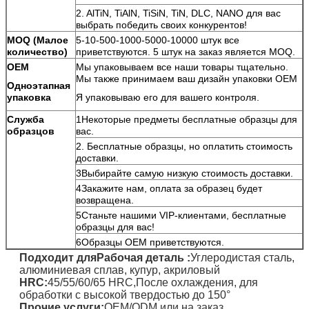
2. AlTiN, TiAlN, TiSiN, TiN, DLC, NANO для вас
выбрать победить своих конкурентов!
MOQ (Малое
5-10-500-1000-5000-10000 штук все
количество)
приветствуются. 5 штук на заказ является MOQ.
OEM
Мы упаковываем все наши товары тщательно.
Мы также принимаем ваш дизайн упаковки OEM
Одноэтапная
упаковка
Я упаковываю его для вашего контроля.
Служба
1Некоторые предметы бесплатные образцы для
образцов
вас.
2. Бесплатные образцы, но оплатить стоимость
доставки.
3Выбирайте самую низкую стоимость доставки.
4Закажите нам, оплата за образец будет
возвращена.
5Станьте нашими VIP-клиентами, бесплатные
образцы для вас!
6Образцы OEM приветствуются.
Подходит для
Рабочая деталь
:
Углеродистая сталь,
алюминиевая сплав, купур, акриловый
HRC:
45/55/60/65 HRC,
После охлаждения, для
обработки с высокой твердостью до 150°
Прочие услуги:
OEM/ODM или на заказ