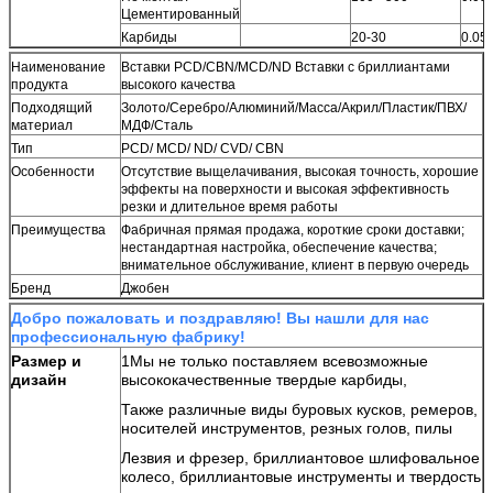
Цементированный
Карбиды
20-30
0.05-
Наименование
Вставки PCD/CBN/MCD/ND Вставки с бриллиантами
продукта
высокого качества
Подходящий
Золото/Серебро/Алюминий/Масса/Акрил/Пластик/ПВХ/
материал
МДФ/Сталь
Тип
PCD/ MCD/ ND/ CVD/ CBN
Особенности
Отсутствие выщелачивания, высокая точность, хорошие
эффекты на поверхности и высокая эффективность
резки и длительное время работы
Преимущества
Фабричная прямая продажа, короткие сроки доставки;
нестандартная настройка, обеспечение качества;
внимательное обслуживание, клиент в первую очередь
Бренд
Джобен
Добро пожаловать и поздравляю! Вы нашли для нас
профессиональную фабрику!
Размер и
1Мы не только поставляем всевозможные
дизайн
высококачественные твердые карбиды,
Также различные виды буровых кусков, ремеров,
носителей инструментов, резных голов, пилы
Лезвия и фрезер, бриллиантовое шлифовальное
колесо, бриллиантовые инструменты и твердость