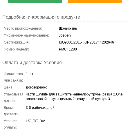
Подробная информация о продукте
Место происхождения:
Шэньчжэнь
Фирменное наименование:
Joeben
Сертификация:
ISO9001:2015 , GR201744202646
Номер модели:
PMCT1280
Оплата и доставка Условия
Количество
1 шт.
мин заказа:
Цена:
Договоренно
Упаковывая
части 1.White для защитить каннелюру трубы резца 2.One
пластиковой пакуют цельный воздушный пузырь 3
детали:
Время
3-8 рабочих дней
доставки:
Условия
L/C, T/T, D/A
оплаты: