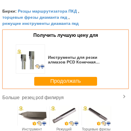
Резцы маршрутизатора ПКД
Бирки:
,
торцевые фрезы диаманта пкд
,
режущие инструменты диаманта пкд
Получить лучшую цену для
Инструменты для резки
алмазов PCD Конечная
мельница 2 флейты Карбидная
фрезерная резка Гравирующие
инструменты для фрезерного
Продолжать
производства ПВХ Гранитный
мрамор И Ce
резец pcd филируя
Больше
авки
Инструмент
Режущий
Торцевые фрезы
45 90 ск