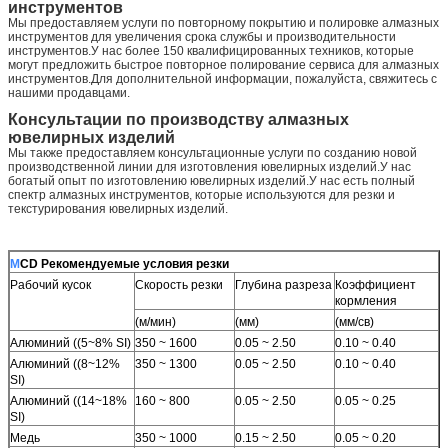
инструментов
Мы предоставляем услуги по повторному покрытию и полировке алмазных
инструментов для увеличения срока службы и производительности
инструментов.У нас более 150 квалифицированных техников, которые
могут предложить быстрое повторное полирование сервиса для алмазных
инструментов.Для дополнительной информации, пожалуйста, свяжитесь с
нашими продавцами.
Консультации по производству алмазных
ювелирных изделий
Мы также предоставляем консультационные услуги по созданию новой
производственной линии для изготовления ювелирных изделий.У нас
богатый опыт по изготовлению ювелирных изделий.У нас есть полный
спектр алмазных инструментов, которые используются для резки и
текстурирования ювелирных изделий.
М
CD Рекомендуемые условия резки
Рабочий кусок
Скорость резки
Глубина разреза
Коэффициент
кормления
(м/мин)
(мм)
(мм/св)
Алюминий ((5~8% SI)
350 ~ 1600
0.05 ~ 2.50
0.10 ~ 0.40
Алюминий ((8~12%
350 ~ 1300
0.05 ~ 2.50
0.10 ~ 0.40
SI)
Алюминий ((14~18%
160 ~ 800
0.05 ~ 2.50
0.05 ~ 0.25
SI)
Медь
350 ~ 1000
0.15 ~ 2.50
0.05 ~ 0.20