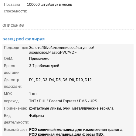
Поставка
100000 штук/штук в месяц
способности:
описание
резец pcd филируя
Подходит для:
Золото/Silve/алюминиевое/латунное/
акриловое/Plastic/PVC/MDF
OEM:
Приемлемо
Время
3-7 рабочих дней
доставки:
Диаметр
D1, D2, D3, D4, D5, D6, D8, D10, D12
подсказки:
МОК:
1 шт.
переход:
TNT \ DHL \ Federal Express \ EMS \ UPS
Применение:
контактные линзы, очки, металлические зеркала
Вид
Фабрика
деятельности:
PCD конечный мельница для измельчения гранита
Высокий свет:
,
PCD конечная мельница для фрезы ПВХ
,