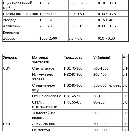
Сцинтированный
15 ~ 25
0.05 ~ 0.60
0.10 ~ 0.20
карбид
Стеклянные волокна
100 ~ 800
0.15-0.50
0.03 ~ 0.25
Углерод
160 ~ 700
0.15 ~ 2.50
0.15-0.40
Алюминий
70 ~ 250
0.05 ~ 1.50
0.03 ~ 0.15
Керамика
Дерево
1000-2500
0.2 ~ 5.0
010 ~ 0.50
Уровень
Материал
Твердость
V ((m/min)
F ((
заготовки
CBN
Сие чугунное
HB170-300
500-1500
0.1-0
Из чугунного
HB240-300
200-400
0.1-0
железа
Сплавленное
HB240-300
150-300 человек
0.05-
чугун
П/М на основе Fe
HRC45-50
50-150
0.05-
Стали,
HRC55-65
80-200
0.05-
отвержденные
Теплостойкие
50-200
0.05-
сплавы
ПКД
AI и AI сплавы
200-3000
0.05-
Не ментал
100 - 500
0.05-