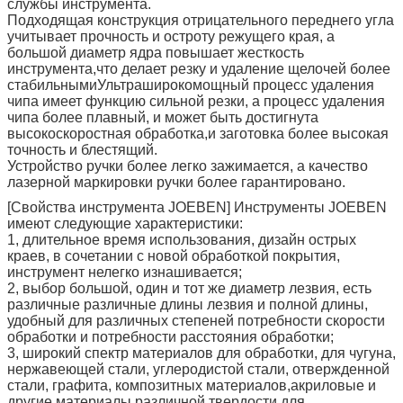
службы инструмента.
Подходящая конструкция отрицательного переднего угла
учитывает прочность и остроту режущего края, а
большой диаметр ядра повышает жесткость
инструмента,что делает резку и удаление щелочей более
стабильнымиУльтраширокомощный процесс удаления
чипа имеет функцию сильной резки, а процесс удаления
чипа более плавный, и может быть достигнута
высокоскоростная обработка,и заготовка более высокая
точность и блестящий.
Устройство ручки более легко зажимается, а качество
лазерной маркировки ручки более гарантировано.
[Свойства инструмента JOEBEN] Инструменты JOEBEN
имеют следующие характеристики:
1, длительное время использования, дизайн острых
краев, в сочетании с новой обработкой покрытия,
инструмент нелегко изнашивается;
2, выбор большой, один и тот же диаметр лезвия, есть
различные различные длины лезвия и полной длины,
удобный для различных степеней потребности скорости
обработки и потребности расстояния обработки;
3, широкий спектр материалов для обработки, для чугуна,
нержавеющей стали, углеродистой стали, отвержденной
стали, графита, композитных материалов,акриловые и
другие материалы различной твердости для