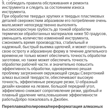
9, соблюдать правила обслуживания и ремонта
инструмента и следить за состоянием износа
инструмента.
При обработке твердых хрупких и твердых пластиковых
деталей сверхжестким абразивом его потребление очень
мало,может непосредственно выполнять
высокоскоростную грубость до тонкой обработки
термически обработанных материалов ниже 50 градусов,
уменьшить количество изменений инструмента,
сэкономить время производства, стабильный и
надежный, быстрый выемка щелочей, и может сохранить
свою остроту и абразивную форму в течение длительного
времени,не только может обеспечить точность обработки
заготовки, но также может обеспечить точность
обработки рабочей части. и значительно повысить
эффективность обработки, одновременно решая
проблему загрязнения окружающей среды.Сверхтонкий
алмаз высокой твердости, обеспечивают высокую
точность, эффективные режущие резки, U-образный
дизайн канавки на лезвии, большой передний угол,
эффективно снижают сопротивление резки, удобный и
плавный удаление чипа,повышение эффективности
работыДобро пожаловать в Джобен.
Переплавка/полировка/переформатация алмазных