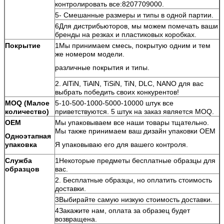
контролировать все:8207709000.
5- Смешанные размеры и типы в одной партии.
6Для дистрибьюторов, мы можем помечать ваши
бренды на резках и пластиковых коробках.
Покрытие
1Мы принимаем смесь, покрытую одним и тем
же номером модели.
различные покрытия и типы.
2. AlTiN, TiAlN, TiSiN, TiN, DLC, NANO для вас
выбрать победить своих конкурентов!
MOQ (Малое
5-10-500-1000-5000-10000 штук все
количество)
приветствуются. 5 штук на заказ является MOQ.
OEM
Мы упаковываем все наши товары тщательно.
Мы также принимаем ваш дизайн упаковки OEM
Одноэтапная
упаковка
Я упаковываю его для вашего контроля.
Служба
1Некоторые предметы бесплатные образцы для
образцов
вас.
2. Бесплатные образцы, но оплатить стоимость
доставки.
3Выбирайте самую низкую стоимость доставки.
4Закажите нам, оплата за образец будет
возвращена.