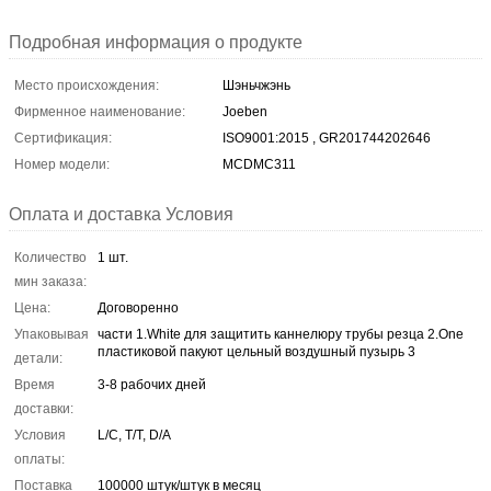
Подробная информация о продукте
Место происхождения:
Шэньчжэнь
Фирменное наименование:
Joeben
Сертификация:
ISO9001:2015 , GR201744202646
Номер модели:
MCDMC311
Оплата и доставка Условия
Количество
1 шт.
мин заказа:
Цена:
Договоренно
Упаковывая
части 1.White для защитить каннелюру трубы резца 2.One
пластиковой пакуют цельный воздушный пузырь 3
детали:
Время
3-8 рабочих дней
доставки:
Условия
L/C, T/T, D/A
оплаты:
Поставка
100000 штук/штук в месяц