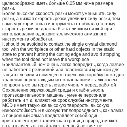
целесообразно иметь больше 0.05 мм ниже размера
резки.
Более высокая скорость резки может уменьшить силу
резки, а низкая скорость резки увеличит силу резки, тем
самым ускоряя отказ инструмента от обвала,поэтому
скорость резки не должна быть слишком низкой при
использовании однокристаллического алмазного
инструмента обработки.
It should be avoided to contact the single crystal diamond
tool with the workpiece or other hard objects in the static
state to prevent hurting the cutting edge and avoid stopping
when the tool does not leave the workpiece
Бриллиантовый нож очень легко повредить, когда лезвие
не работает с резиновой или пластиковой крышкой для
защиты лезвия и помещен в отдельную коробку ножа для
хранения,перед каждым использованием с алкоголем
попросить ее вытереть лезвие чистым перед работой
Сохранение окружающей среды и стабильность
производительности машины, умение персонала
работать и т. д. влияют на срок службы инструмента.
MCD имеет такую же высокую твердость, высокую
износостойкость и высокую теплопроводность, как алмаз,
а природный алмаз представляет собой один
кристалл,его кристаллическая граница природа может
создать очень острый качественный лезвие, не