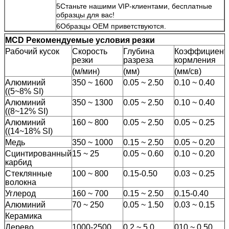
5Станьте нашими VIP-клиентами, бесплатные
образцы для вас!
6Образцы OEM приветствуются.
М
CD Рекомендуемые условия резки
Рабочий кусок
Скорость
Глубина
Коэффициент
резки
разреза
кормления
(м/мин)
(мм)
(мм/св)
Алюминий
350 ~ 1600
0.05 ~ 2.50
0.10 ~ 0.40
((5~8% SI)
Алюминий
350 ~ 1300
0.05 ~ 2.50
0.10 ~ 0.40
((8~12% SI)
Алюминий
160 ~ 800
0.05 ~ 2.50
0.05 ~ 0.25
((14~18% SI)
Медь
350 ~ 1000
0.15 ~ 2.50
0.05 ~ 0.20
Сцинтированный
15 ~ 25
0.05 ~ 0.60
0.10 ~ 0.20
карбид
Стеклянные
100 ~ 800
0.15-0.50
0.03 ~ 0.25
волокна
Углерод
160 ~ 700
0.15 ~ 2.50
0.15-0.40
Алюминий
70 ~ 250
0.05 ~ 1.50
0.03 ~ 0.15
Керамика
Дерево
1000-2500
0.2 ~ 5.0
010 ~ 0.50