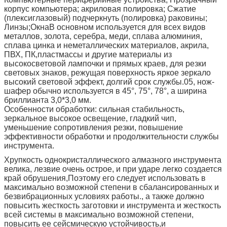
корпус компьютера; акриловая полировка; Сжатие
(плексиглазовый) подчеркнуть (полировка) раковины;
Линзы;ОкнаВ основном используется для всех видов
металлов, золота, серебра, меди, сплава алюминия,
сплава цинка и неметаллических материалов, акрила,
ПВХ, ПК,пластмассы и другие материалы из
высокосветовой лампочки и прямых краев, для резки
световых знаков, режущая поверхность яркое зеркало
высокий световой эффект, долгий срок службы.05, нож-
шафер обычно используется в 45°, 75°, 78°, а ширина
бриллианта 3,0*3,0 мм.
Особенности обработки: сильная стабильность,
зеркальное высокое освещение, гладкий чип,
уменьшение сопротивления резки, повышение
эффективности обработки и продолжительности службы
инструмента.
Хрупкость однокристаллического алмазного инструмента
велика, лезвие очень острое, и при ударе легко создается
край обрушения,Поэтому его следует использовать в
максимально возможной степени в сбалансированных и
безвибрационных условиях работы., а также должно
повысить жесткость заготовки и инструмента и жесткость
всей системы в максимально возможной степени,
повысить ее сейсмическую устойчивость,и