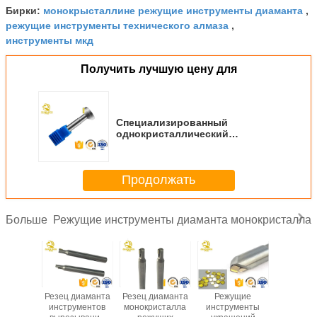
монокрысталлине режущие инструменты диаманта
Бирки:
,
режущие инструменты технического алмаза
,
инструменты мкд
Получить лучшую цену для
Специализированный
однокристаллический
алмазный MCD маршрутизатор
Бит подчеркнуть резчик
акриловый и алюминиевый
Продолжать
зеркало
Режущие инструменты диаманта монокристалла
Больше
мые
Резец диаманта
Резец диаманта
Режущие
CN
есные
инструментов
монокристалла
инструменты
монокрис