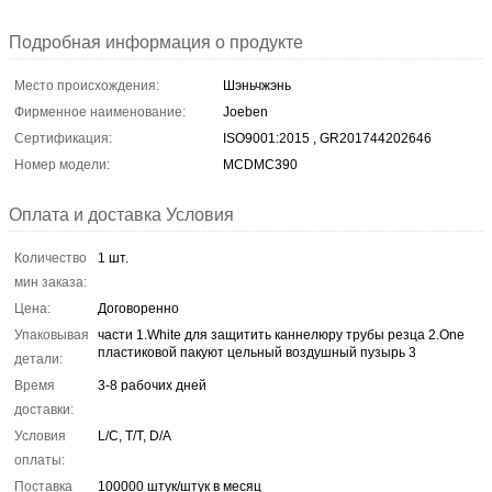
Подробная информация о продукте
Место происхождения:
Шэньчжэнь
Фирменное наименование:
Joeben
Сертификация:
ISO9001:2015 , GR201744202646
Номер модели:
MCDMC390
Оплата и доставка Условия
Количество
1 шт.
мин заказа:
Цена:
Договоренно
Упаковывая
части 1.White для защитить каннелюру трубы резца 2.One
пластиковой пакуют цельный воздушный пузырь 3
детали:
Время
3-8 рабочих дней
доставки:
Условия
L/C, T/T, D/A
оплаты:
Поставка
100000 штук/штук в месяц