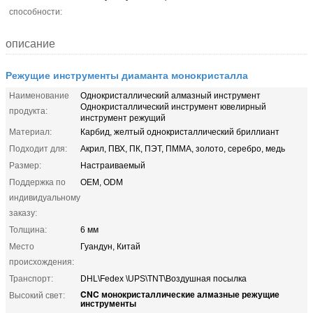
способности:
описание
Режущие инструменты диаманта монокристалла
Наименование
Однокристаллический алмазный инструмент
Однокристаллический инструмент ювелирный
продукта:
инструмент режущий
Материал:
Карбид, желтый однокристаллический бриллиант
Подходит для:
Акрил, ПВХ, ПК, ПЭТ, ПММА, золото, серебро, медь
Размер:
Настраиваемый
Поддержка по
OEM, ODM
индивидуальному
заказу:
Толщина:
6 мм
Место
Гуандун, Китай
происхождения:
Транспорт:
DHL\Fedex \UPS\TNT\Воздушная посылка
CNC монокристаллические алмазные режущие
Высокий свет:
инструменты