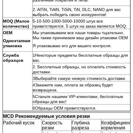
2. AlTiN, TiAlN, TiSiN, TiN, DLC, NANO для вас
выбрать победить своих конкурентов!
MOQ (Малое
5-10-500-1000-5000-10000 штук все
количество)
приветствуются. 5 штук на заказ является MOQ.
OEM
Мы упаковываем все наши товары тщательно.
Мы также принимаем ваш дизайн упаковки OEM
Одноэтапная
упаковка
Я упаковываю его для вашего контроля.
Служба
1Некоторые предметы бесплатные образцы для
образцов
вас.
2. Бесплатные образцы, но оплатить стоимость
доставки.
3Выбирайте самую низкую стоимость доставки.
4Закажите нам, оплата за образец будет
возвращена.
5Станьте нашими VIP-клиентами, бесплатные
образцы для вас!
6Образцы OEM приветствуются.
М
CD Рекомендуемые условия резки
Рабочий кусок
Скорость
Глубина
Коэффициент
резки
разреза
кормления