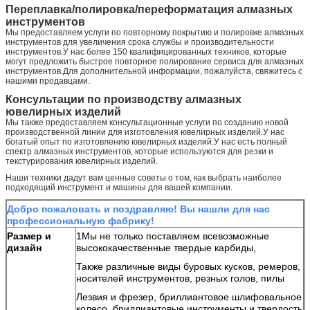
Переплавка/полировка/переформатация алмазных
инструментов
Мы предоставляем услуги по повторному покрытию и полировке алмазных
инструментов для увеличения срока службы и производительности
инструментов.У нас более 150 квалифицированных техников, которые
могут предложить быстрое повторное полирование сервиса для алмазных
инструментов.Для дополнительной информации, пожалуйста, свяжитесь с
нашими продавцами.
Консультации по производству алмазных
ювелирных изделий
Мы также предоставляем консультационные услуги по созданию новой
производственной линии для изготовления ювелирных изделий.У нас
богатый опыт по изготовлению ювелирных изделий.У нас есть полный
спектр алмазных инструментов, которые используются для резки и
текстурирования ювелирных изделий.
Наши техники дадут вам ценные советы о том, как выбрать наиболее
подходящий инструмент и машины для вашей компании.
Добро пожаловать и поздравляю! Вы нашли для нас
профессиональную фабрику!
Размер и
1Мы не только поставляем всевозможные
дизайн
высококачественные твердые карбиды,
Также различные виды буровых кусков, ремеров,
носителей инструментов, резных голов, пилы
Лезвия и фрезер, бриллиантовое шлифовальное
колесо, бриллиантовые инструменты и твердость